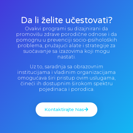
SMJERNICE MAMAMA ZA USPJEŠNO I
12:06
Da li želite učestovati?
Ovakvi programi su dizajnirani da
promovišu zdrave porodične odnose i da
pomognu u prevenciji socio-psiholoških
problema, pružajući alate i strategije za
suočavanje sa izazovima koji mogu
nastati.
Uz to, saradnja sa obrazovnim
institucijama i vladinim organizacijama
omogućava širi pristup ovim uslugama,
čineći ih dostupnim širokom spektru
pojedinaca i porodica.
Kontaktirajte Nas