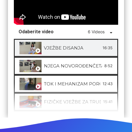
Odaberite video
6 Videos
VJEŽBE DISANJA
16:35
NJEGA NOVOROĐENČETA
8:52
TOK I MEHANIZAM PORODA
12:43
FIZIČKE VJEŽBE ZA TRUDNICE
15:41
PSIHO FIZIČKA PRIPREMA TRUDNICA
3:08