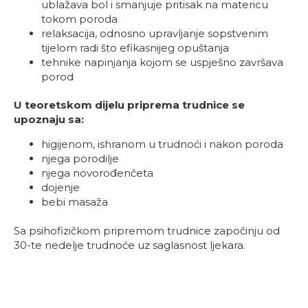
ublažava bol i smanjuje pritisak na matericu
tokom poroda
relaksacija, odnosno upravljanje sopstvenim
tijelom radi što efikasnijeg opuštanja
tehnike napinjanja kojom se uspješno završava
porod
U teoretskom dijelu priprema trudnice se
upoznaju sa:
higijenom, ishranom u trudnoći i nakon poroda
njega porodilje
njega novorođenčeta
dojenje
bebi masaža
Sa psihofizičkom pripremom trudnice započinju od
30-te nedelje trudnoće uz saglasnost ljekara.