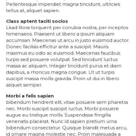
Pellentesque imperdiet magna tincidunt, ultricies
tellus at, aliquet sapien.
Class aptent taciti socios
Lkad litora torquent per conubia nostra, per inceptos
himenaeos. Praesent ut libero a ipsum aliquam
accumsan. Maecenas ut arcu in justo euismod auctor.
Donec facilisis efficitur ante a suscipit. Mauris
maximus eu odio ac euismod. Maecenas faucibus
turpis sed posuere volutpat. Sed tincidunt luctus
massa ac aliquam. Integer tincidunt purus et diam
dapibus, a rhoncus magna congue. Ut ut turpis
suscipit massa mollis gravida. Proin ut dui in libero
aliquet semper.
Morbi a felis sapien
bibendum hendrerit elit, vitae posuere sem pharetra
nec. Morbi suscipit suscipit luctus. Morbi posuere
augue eu tristique mollis. Suspendisse fringilla
venenatis placerat. Nunc id sapien pretium urna
bibendum consectetur. Quisque blandit metus arcu,
id ornare magna molestie nec. Proin malesuada a